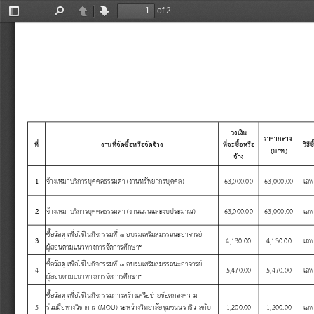
of 2
Toggle
Find
Previous
Next
Sidebar
วงเง
น
ราคากลาง
ท
งานท
จ
ดซ
อหร
อจ
ดจ
าง
ท
จะซ
อหร
อ
ว
ธ
(
บาท
)
จ
าง
1
จ
างเหมาบร
การบ
คคลธรรมดา
 (
งานทร
พยากรบ
คคล
)
63,000.00
63,000.00
เฉ
2
จ
างเหมาบร
การบ
คคลธรรมดา
 (
งานแผนและงบประมาณ
)
63,000.00
63,000.00
เฉ
ซ
อว
สด
เพ
อใช
ในก
จกรรมท
๓
อบรมเสร
มสมรรถนะอาจารย
3
4,130.00
4,130.00
เฉ
ผ
สอนตามแนวทางการจ
ดการศ
กษาฯ
ซ
อว
สด
เพ
อใช
ในก
จกรรมท
๓
อบรมเสร
มสมรรถนะอาจารย
4
5,470.00
5,470.00
เฉ
ผ
สอนตามแนวทางการจ
ดการศ
กษาฯ
ซ
อว
สด
เพ
อใช
ในก
จกรรมการสร
างเคร
อข
ายข
อตกลงความ
5
ร
วมม
อทางว
ชาการ
 (MOU) 
ระหว
างว
ทยาล
ยช
มชนนราธ
วาสก
บ
1,200.00
1,200.00
เฉ