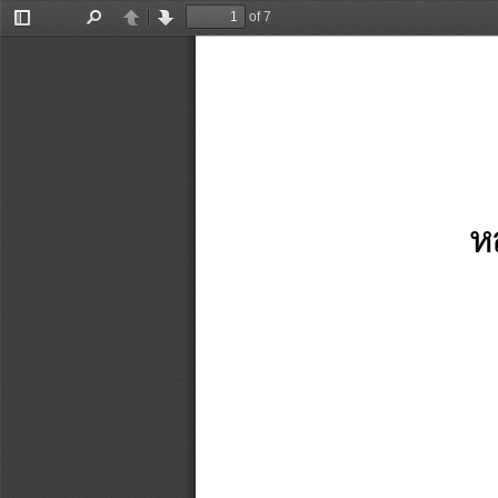
of 7
Toggle
Find
Previous
Next
Sidebar
ห