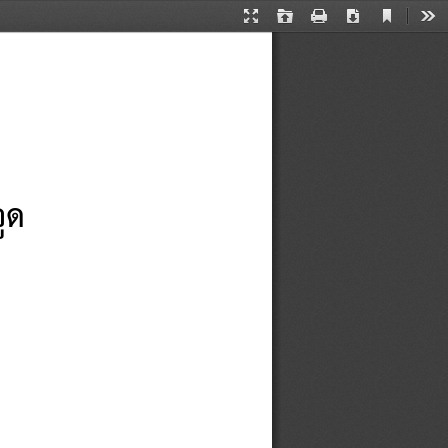
Current
Presentation
Open
Print
Download
Too
View
Mode
ูด