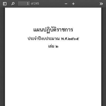
of 245
Toggle
Find
Zoom
Zoom
Too
Sidebar
Out
In
แผน
ปฏิบัติราชการ
ประจ าปีงบประมาณ พ.ศ.2565
เล่ม 2