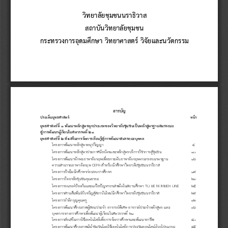
วิทยาลัยชุมชนนราธิวาส
สถาบันวิทยาลัยชุมชน 
กระทรวงการอุดมศึกษา วิทยาศาสตร์ วิจัยและนวัตกรรม
สารบัญ
ประเด็นยุทธศาสตร์
หน้า
ยุทธศาสตร์ที่ 1 พัฒนาหลักสูตรทุกประเภทของวิทยาลัยชุมชนเป็นหลักสูตรฐานสมรรถนะ
สู่การพัฒนาผู้เรียนในศตวรรษที่ 21
ยุทธศาสตร์ที่ 2 ส่งเสริมการจัดการเรียนรู้สู่การพัฒนาสมรรถนะบุคคล
โครงการพัฒนาหลักสูตรอนุปริญญา
4
4
4
โครงก
ารพัฒนาหลักสูตรประกาศนียบัตรและหลักสูตรบริการวิชาการสู่ชุมชน
10
10
โครงการพัฒนาทักษะภาษาอังกฤษเพื่อยกระดับภาษาอังกฤษตามกรอบมาตรฐาน
16
ความสามารถภาษาอังกฤษ 
CEFR 
ส าหรับนักศึกษาวิทยาลัยชุมชนนราธิวาส
โครงการปัจฉิมนักศึกษาก่อนจบการศึกษา
19
20
โครงการวิทยาลัยชุมชนคุณธรรม
23
24
โครงการรณรงค์ป้องกันและแก้ไขปัญหายาเสพติดในสถานศึกษา 
TO BE NUMBER ONE
25
2
7
โครงการสานสัมพันธ์รับขวัญสู่สถาบันใหม่นักศึกษาวิทยาลัยชุมชนนราธิวาส
29
31
โครงการร าลึกบุญคุณครู
32
34
โครงการพัฒนาศักยภาพผู้สอนประจ า อ
าจารย์พิเศษ อาจารย์ประจ าหลักสูตร และ
36
บุคลากรทางการศึกษาเพื่อพัฒนาผู้เรียนในศตวรรษที่ 
21
โครงการส่งเสริมการใช้เทคโนโลยีเพื่อการจัดการศึกษาและพัฒนาอาชีพ
40
โครงการพัฒนาศักยภาพผู้น าชุมชนโดยใช้เทคโนโลยีการประชุมออนไลน์ด้วยโปรแกรม 
45