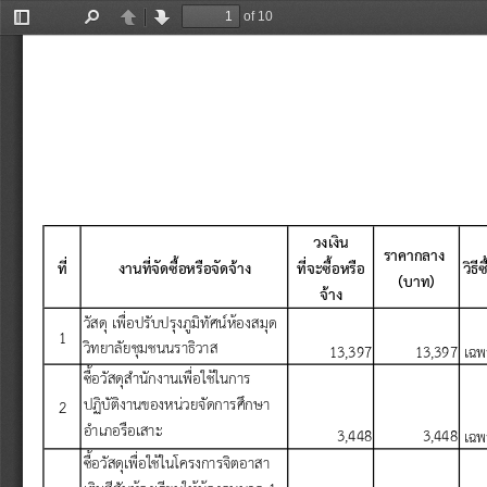
of 10
Toggle
Find
Previous
Next
Sidebar
วงเง
น
ราคากลาง
ท
งานท
จ
ดซ
อหร
อจ
ดจ
าง
ท
จะซ
อหร
อ
ว
ธ
(
บาท
)
จ
าง
ว
สด
เพ
อปร
บปร
งภ
ม
ท
ศน
ห
องสม
ด
1
ว
ทยาล
ยช
มชนนราธ
วาส
13,397
13,397
เฉพ
ซ
อว
สด
ส
าน
กงานเพ
อใช
ในการ
ปฏ
บ
ต
งานของหน
วยจ
ดการศ
กษา
2
อ
าเภอร
อเสาะ
3,448
3,448
เฉพ
ซ
อว
สด
เพ
อใช
ในโครงการจ
ตอาสา
เต
มส
ส
นห
องเร
ยนให
น
องอน
บาล
 1