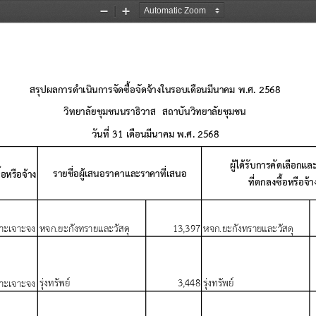
Zoom
Zoom
Out
In
สร
ปผลการด
าเน
นการจ
ดซ
อจ
ดจ
างในรอบเด
อนม
นาคม
พ
.
ศ
. 2568
ว
ทยาล
ยช
มชนนราธ
วาส
สถาบ
นว
ทยาล
ยช
มชน
ว
นท
 31 
เด
อนม
นาคม
พ
.
ศ
. 2568
ผ
ได
ร
บการค
ดเล
อกและ
รายช
อผ
เสนอราคาและราคาท
เสนอ
ซ
อหร
อจ
าง
ท
ตกลงซ
อหร
อจ
า
13,397
าะเจาะจงหจก
.
ยะก
งทรายและว
สด
หจก
.
ยะก
งทรายและว
สด
ร
งทร
พย
3,448
ร
งทร
พย
าะเจาะจง