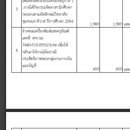
ภายใต
ก
จกรรมจ
ตอาสาน
กศ
กษา
3
ก
อนจบตามอ
ตล
กษณ
ว
ทยาล
ย
ช
มชนนราธ
วาส
ป
การศ
กษา
 2566
1,980
1,980
เฉพ
จ
างซ
อมเคร
องพ
มพ
เลขคร
ภ
ณฑ
เลขท
วชช
.
นธ
.
7440-010-0003/3/66 
เพ
อให
4
กล
บมาใช
งานได
อย
างม
ประส
ทธ
ภาพของกล
มงานการเง
น
และบ
ญช
600
600
เฉพ