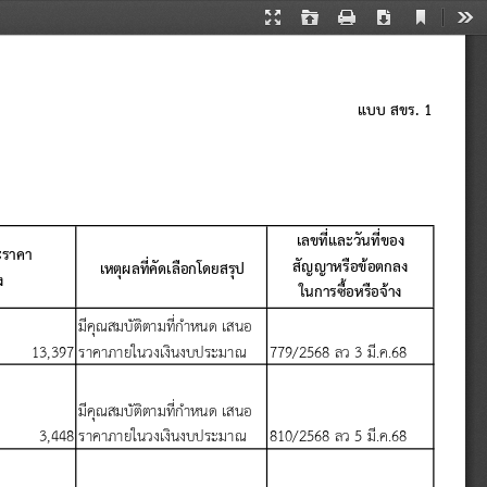
Current
Presentation
Open
Print
Download
Too
View
Mode
แบบ
สขร
. 1
เลขท
และว
นท
ของ
ราคา
ส
ญญาหร
อข
อตกลง
เหต
ผลท
ค
ดเล
อกโดยสร
ป
ง
ในการซ
อหร
อจ
าง
ม
ค
ณสมบ
ต
ตามท
ก
าหนด
เสนอ
13,397
ราคาภายในวงเง
นงบประมาณ
779/2568 
ลว
 3 
ม
.
ค
.68
ม
ค
ณสมบ
ต
ตามท
ก
าหนด
เสนอ
3,448
ราคาภายในวงเง
นงบประมาณ
810/2568 
ลว
 5 
ม
.
ค
.68