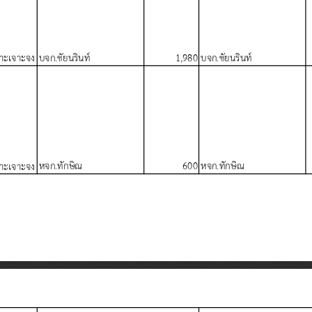
บจก
.
ช
ยนร
นท
1,980
บจก
.
ช
ยนร
นท
าะเจาะจง
หจก
.
ท
กษ
ณ
600
หจก
.
ท
กษ
ณ
าะเจาะจง