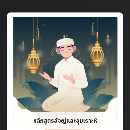
หลักสูตรฮัจญ์และอุมเราะห์